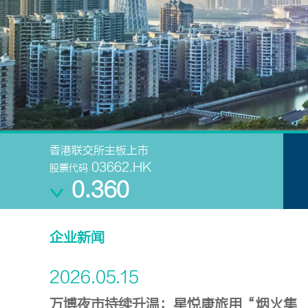
2026.07.20
非洲鼓、扇子舞，佛山这个小区阿姨们“
艺”了
“今天才知道邻居里有舞蹈老师，还有非洲鼓高手，真是想不到
多才多艺！”7月18日上午，佛山奥园湖岸豪庭小区举办“暖心
享晚年”第二届长者联谊会。近百位银发业主走出家门，齐聚活
共同参与...
2026.05.17
香港联交所主板上市
03662.HK
股票代码
240多斤活鱼免费抓！鹤山奥园峻廷湾上
0.360
演“鱼”乐狂欢
夏日炎炎，亲水正当时。5月17日下午，鹤山奥园峻廷湾小区二
畔欢声雷动，由奥园峻廷湾物业中心组织开展的第二届“清凉一
企业新闻
捕鱼”活动在这里欢乐举行。约1200名业主齐聚泳池边，孩子
鱼、水花四...
2026.05.15
万博夜市持续升温：星悦康旅用“烟火集