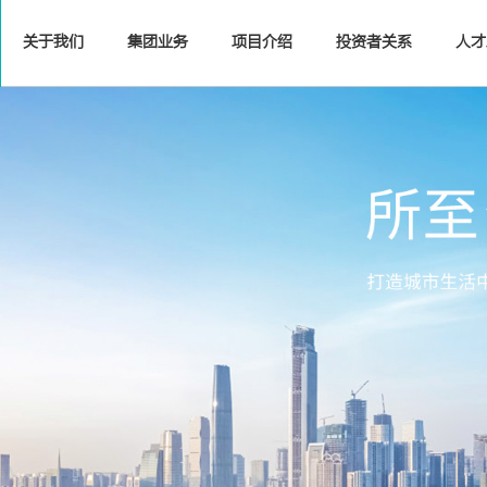
关于我们
集团业务
项目介绍
投资者关系
人才
年报/中报
集团简介
公告及通函
商业运营
董事会
业绩网上广播及简报
商业运营
物业管理
企业管治
物业管理
发展
聚
情物业联
心实事持
彩夏日，