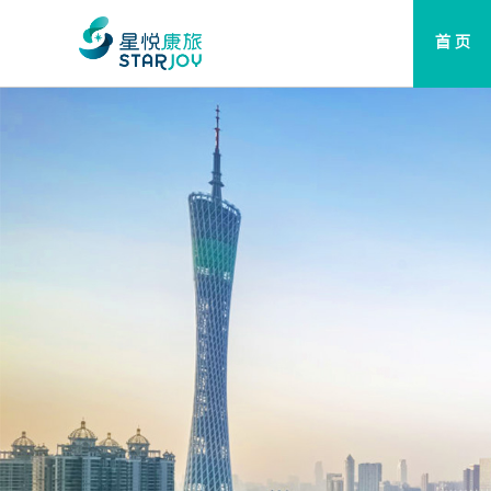
首 页
2026.07.31
深圳奥园翡翠东湾二期丨党建引领“邻”
力，暖心服务悦万家
在深圳翡翠东湾二期花园涌动着党群连心的暖意与邻里守望的温
动竹坑社区以党建为引领用心办好一桩桩民生小事落实一件件暖
续擦亮家门口的幸福底色深圳翡翠东湾二期花园党群中心趣享七
赋能全能...