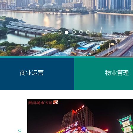
上才
大家这么
相伴，乐
动现场，
商业运营
物业管理
期游泳池
夏，泳池
们徒手捉